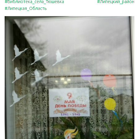
#Библиотека_села_Тюшевка
#Липецкий_район
#Липецкая_Область