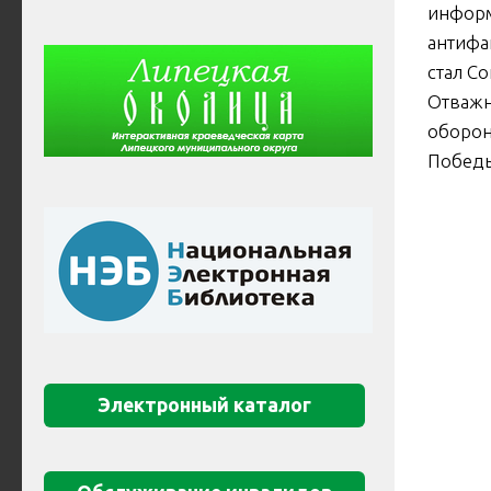
инфор
антифа
стал С
Отважн
оборон
Побед
Электронный каталог