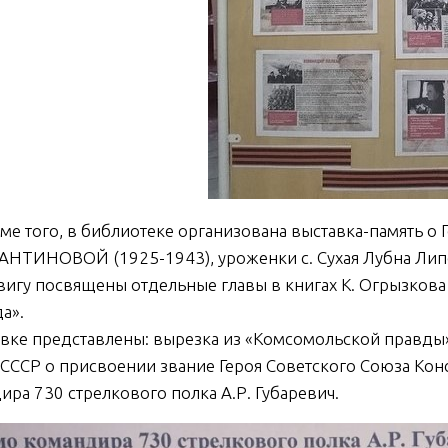
того, в библиотеке организована выставка-память 
НТИНОВОЙ (1925-1943), уроженки с. Сухая Лубна Лип
вигу посвящены отдельные главы в книгах К. Огрызкова
а».
авке представлены: вырезка из «Комсомольской правды»
 СССР о присвоении звание Героя Советского Союза Ко
ира 730 стрелкового полка А.Р. Губаревич.