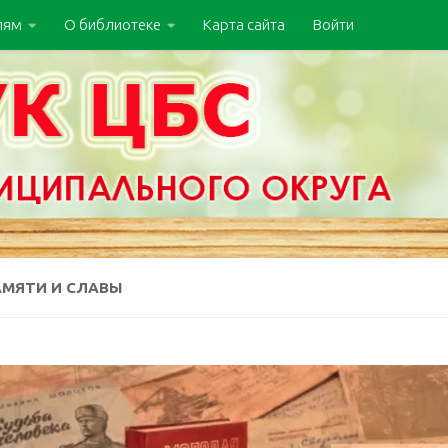
лям
О библиотеке
Карта сайта
Войти
АМЯТИ И СЛАВЫ
леер