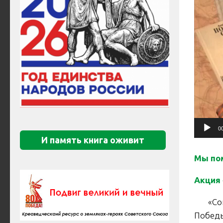
0
И память книга оживит
Мы по
Акция
«Союз 
Победы