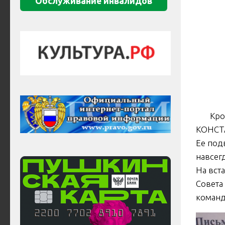
Обслуживание инвалидов
Кроме 
КОНСТА
Ее под
навсегд
На вст
Совета
команд