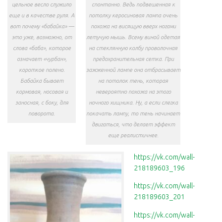
цельное весло служило
спонтанно. Ведь подвешенная к
еще и в качестве руля. А
потолку керосиновая лампа очень
вот почему «бабайка» —
похожа на висящую вверх ногами
это уже, возможно, от
летучую мышь. Всему виной одетая
слова «баба», которое
на стеклянную колбу проволочная
означает «чурбан»,
предохранительная сетка. При
короткое полено.
зажженной лампе она отбрасывает
Бабайка бывает
на потолок тень, которая
кормовая, носовая и
невероятно похожа на этого
заносная, с боку, для
ночного хищника. Ну, а если слегка
поворота.
покачать лампу, то тень начинает
двигаться, что делает эффект
еще реалистичнее.
https://vk.com/wall-
218189603_196
https://vk.com/wall-
218189603_201
https://vk.com/wall-