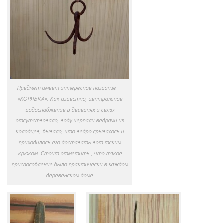
Предмет имеет интересное название —
«КОРЯБКА». Как известно, центральное
водоснабжение в деревнях и селах
отсутствовало, воду черпали ведрами из
колодцев, бывало, что ведро срывалось и
приходилось его доставать вот таким
крюком. Стоит отметить , что такое
приспособление было практически в каждом
деревенском доме.