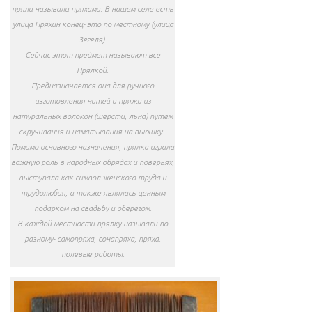
пряли называли пряхами. В нашем селе есть
улица Пряхин конец- это по местному (улица
Зегеля).
Сейчас этот предмет называют все
Прялкой.
️Предназначается она для ручного
изготовления нитей и пряжи из
натуральных волокон (шерсти, льна) путем
скручивания и наматывания на вьюшку.
Помимо основного назначения, прялка играла
важную роль в народных обрядах и поверьях,
выступала как символ женского труда и
трудолюбия, а также являлась ценным
подарком на свадьбу и оберегом.
В каждой местности прялку называли по
разному- самопряха, сонапряха, пряха.
полевые работы.