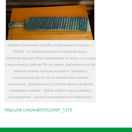
Предмет домашнего обихода изображенный на фото —
РУБЕЛЬ. Он предназначался для глажения белья.
Отжатое вручную ️белье наматывали на валик или скалку
и раскатывали рубелем Так же рубель предназначался для
валяния валенок Интересный факт : предметы
крестьянского быта часто приобретали второе
назначение , превращаясь в источник музыки во время
перерывов в работе . Рубель входил в группу ударных
инструментов , числился разновидностью трещётки.
https://vk.com/wall530525487_1270