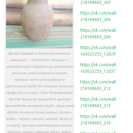
218189603_203
https://vk.com/wall-
218189603_204
https://vk.com/wall-
218189603_206
https://vk.com/wall-
Данный предмет в Ленинском поселении
165023255_12029
назывался — «МАХОТКА». Махотка —
https://vk.com/wall-
глиняный сосуд с округлым или реповидным
165023255_12037
узким или широким высоким горлом,
который часто использовался в
https://vk.com/wall-
крестьянской среде для хранения молочных
218189603_213
продуктов или кваса. Село Романово (ныне
https://vk.com/wall-
Ленино) Липецкого округа было центром
218189603_215
производства гончарной посуды. Наша земля
богата гончарной глиной разных сортов и
https://vk.com/wall-
видов – черной, красной, желтой, белой из
218189603_216
которой, мастера изготавливали крынки-
махотки, горшки, кувшины, миски, ложки,