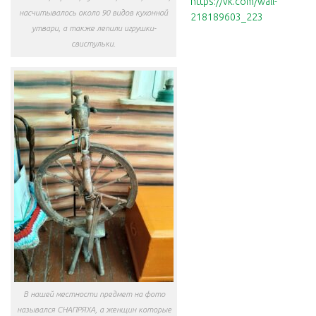
https://vk.com/wall-
насчитывалось около 90 видов кухонной
218189603_223
утвари, а также лепили игрушки-
свистульки.
В нашей местности предмет на фото
назывался СНАПРЯХА, а женщин которые