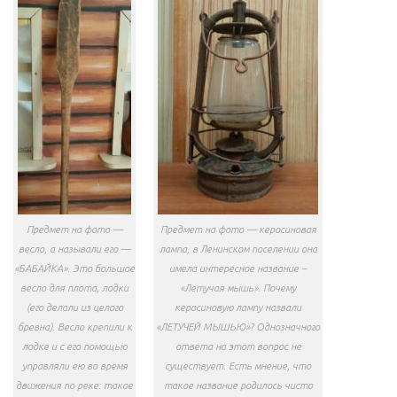
Предмет на фото —
Предмет на фото — керосиновая
весло, а называли его —
лампа, в Ленинском поселении она
«БАБАЙКА». Это большое
имела интересное название –
весло для плота, лодки
«Летучая мышь». Почему
(его делали из целого
керосиновую лампу назвали
бревна). Весло крепили к
«ЛЕТУЧЕЙ МЫШЬЮ»? Однозначного
лодке и с его помощью
ответа на этот вопрос не
управляли ею во время
существует. Есть мнение, что
движения по реке: такое
такое название родилось чисто