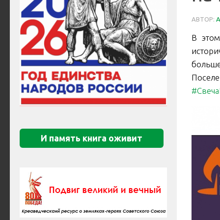
АВТОР:
В этом
истори
больше
Поселе
#Свеча
И память книга оживит