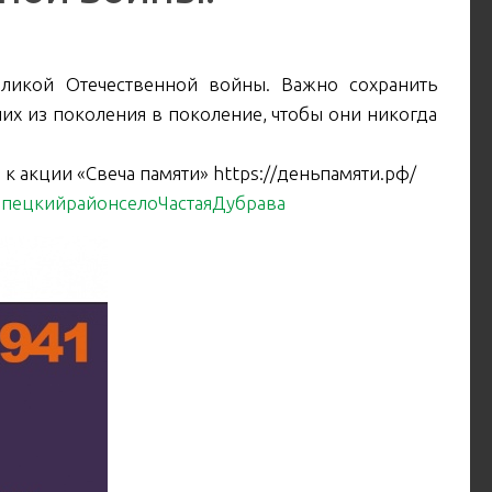
Великой Отечественной войны. Важно сохранить
них из поколения в поколение, чтобы они никогда
к акции «Свеча памяти» https://деньпамяти.рф/
пецкийрайонселоЧастаяДубрава