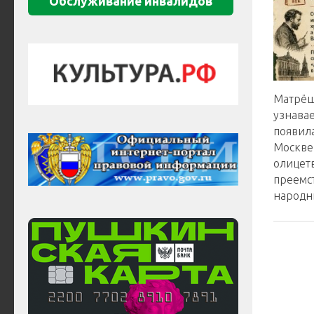
Обслуживание инвалидов
Матрёш
узнава
появила
Москве 
олицет
преемс
народн