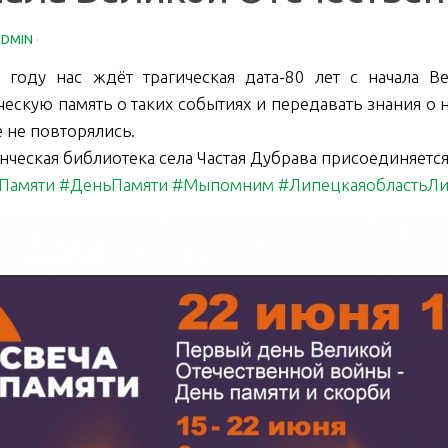
ADMIN
·
 году нас ждёт трагическая дата-80 лет с начала 
ческую память о таких событиях и передавать знания о 
 не повторялись.
нческая библиотека села Частая Дубрава присоединяется 
Памяти
#ДеньПамяти
#Мыпомним
#ЛипецкаяобластьЛи