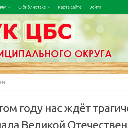
лям
О библиотеке
Карта сайта
Войти
ТИ
том году нас ждёт трагич
чала Великой Отечествен