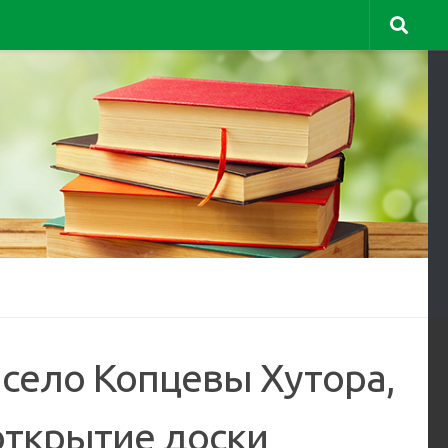
 село Копцевы Хутора,
открытие доски