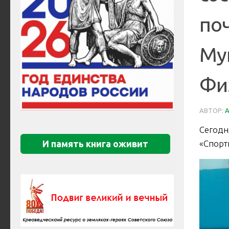
по
Му
Фи
АВТОР:
Сегодн
«Спорт
И память книга оживит