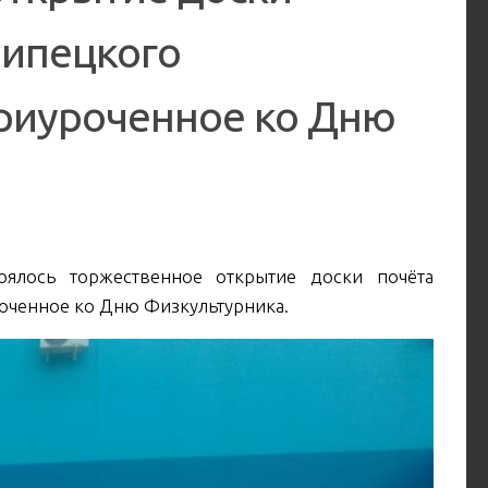
Липецкого
риуроченное ко Дню
оялось торжественное открытие доски почёта
оченное ко Дню Физкультурника.