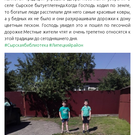
селе Сырское бытуетлегенда.Когда Господь ходил по земле,
то богатые люди расстилали для него самые красивые ковры,
а у бедных их не было и они разукрашивали дорожки к дому
цветным песком. Господь увидел это и пошёл по песочной
дорожке.Местные жители чтят и очень трепетно относятся к
этой традиции до сегодняшнего дня.
#Сырскаябиблиотека
#Липецкийрайон