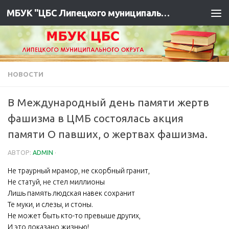
МБУК "ЦБС Липецкого муниципального района"
НОВОСТИ
В Международный день памяти жертв
фашизма в ЦМБ состоялась акция
памяти О павших, о жертвах фашизма.
АВТОР:
ADMIN
·
Не траурный мрамор, не скорбный гранит,
Не статуй, не стел миллионы
Лишь память людская навек сохранит
Те муки, и слезы, и стоны.
Не может быть кто-то превыше других,
И это доказано жизнью!