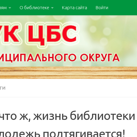
лям
О библиотеке
Карта сайта
Войти
ТИ
 что ж, жизнь библиотек
лодежь подтягивается!