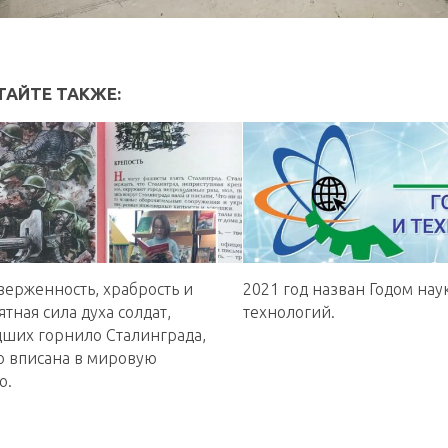
ТАЙТЕ ТАКЖЕ:
верженность, храбрость и
2021 год назван Годом нау
тная сила духа солдат,
технологий.
ших горнило Сталинграда,
о вписана в мировую
ю.