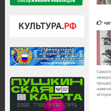
Обслуживание инвалидов
ЧИ
Самоот
невероя
прошед
навечн
истори