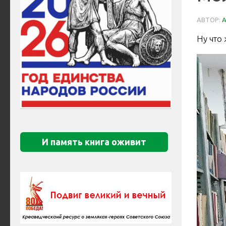
АВТОР:
Ну что
И память книга оживит