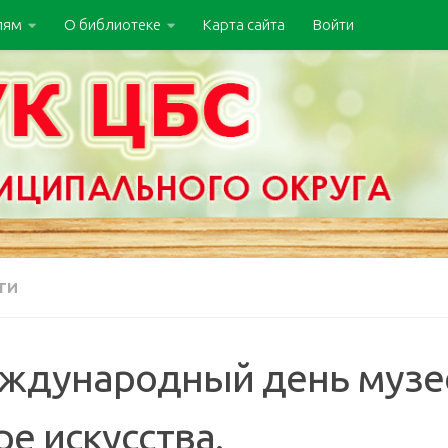
лям
О библиотеке
Карта сайта
Войти
ТИ
ждународный день музее
е искусства.