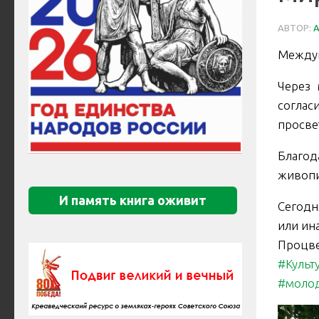
АВТОР:
Междун
Через 
соглас
просве
Благод
живопи
И память книга оживит
Сегодн
или ина
Процве
#Культ
#моло