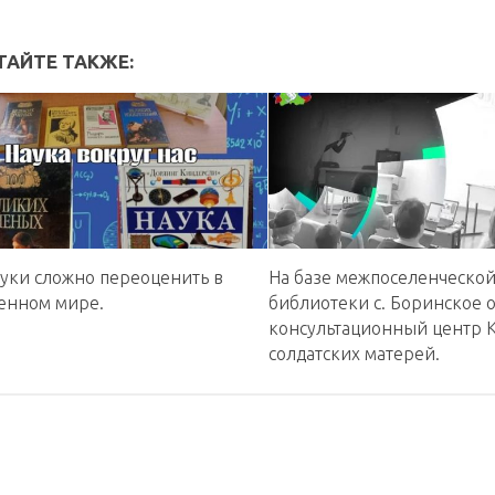
ТАЙТЕ ТАКЖЕ:
ауки сложно переоценить в
На базе межпоселенческо
енном мире.
библиотеки с. Боринское 
консультационный центр 
солдатских матерей.