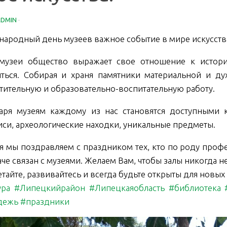
ADMIN
·
ародный день музеев важное событие в мире искусств
музеи общество выражает свое отношение к истори
иться. Собирая и храня памятники материальной и д
тительную и образовательно-воспитательную работу.
аря музеям каждому из нас становятся доступными 
си, археологические находки, уникальные предметы.
я мы поздравляем с праздником тех, кто по роду профе
че связан с музеями. Желаем Вам, чтобы залы никогда не
тайте, развивайтесь и всегда будьте открыты для новы
ура
#Липецкийрайон
#Липецкаяобласть
#библиотека
дежь
#праздники