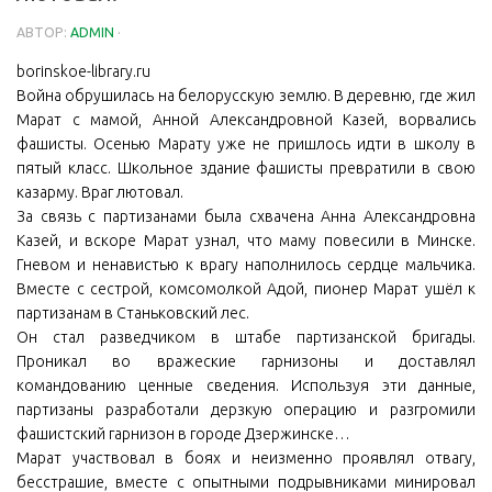
АВТОР:
ADMIN
·
borinskoe-library.ru
Война обрушилась на белорусскую землю. В деревню, где жил
Марат с мамой, Анной Александровной Казей, ворвались
фашисты. Осенью Марату уже не пришлось идти в школу в
пятый класс. Школьное здание фашисты превратили в свою
казарму. Враг лютовал.
За связь с партизанами была схвачена Анна Александровна
Казей, и вскоре Марат узнал, что маму повесили в Минске.
Гневом и ненавистью к врагу наполнилось сердце мальчика.
Вместе с сестрой, комсомолкой Адой, пионер Марат ушёл к
партизанам в Станьковский лес.
Он стал разведчиком в штабе партизанской бригады.
Проникал во вражеские гарнизоны и доставлял
командованию ценные сведения. Используя эти данные,
партизаны разработали дерзкую операцию и разгромили
фашистский гарнизон в городе Дзержинске…
Марат участвовал в боях и неизменно проявлял отвагу,
бесстрашие, вместе с опытными подрывниками минировал