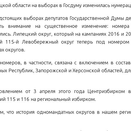
цкой области на выборах в Госдуму изменилась нумера
дстоящих выборах депутатов Государственной Думы д
ить внимание на существенное изменение: номера
лись. Липецкий округ, который на кампаниях 2016 и 202
й 115-й Левобережный округ теперь под номером 
ах округов.
номеров, в частности, связана с включением в сост
ых Республик, Запорожской и Херсонской областей, д
овлением от 3 апреля этого года Центризбирком 
ий 115 и 116 на региональный избирком.
м, что история одномандатных округов в нашем рег
: