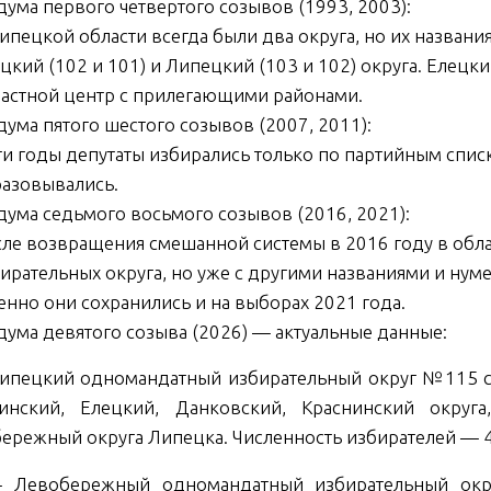
дума первого четвертого созывов (1993, 2003):
ипецкой области всегда были два округа, но их названи
цкий (102 и 101) и Липецкий (103 и 102) округа. Елецк
астной центр с прилегающими районами.
дума пятого шестого созывов (2007, 2011):
ти годы депутаты избирались только по партийным спис
азовывались.
дума седьмого восьмого созывов (2016, 2021):
ле возвращения смешанной системы в 2016 году в обл
ирательных округа, но уже с другими названиями и ну
нно они сохранились и на выборах 2021 года.
дума девятого созыва (2026) — актуальные данные:
цкий одномандатный избирательный округ №115 сег
инский, Елецкий, Данковский, Краснинский округа
ережный округа Липецка. Численность избирателей — 4
обережный одномандатный избирательный округ