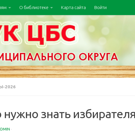
лям
О библиотеке
Карта сайта
Войти
Ы-2026
о нужно знать избирател
ADMIN
·