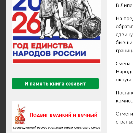
В Липе
На пре
обрат
сдвину
бывши
границ
Смена 
Народн
округа.
И память книга оживит
Постан
комисс
Отмети
страны