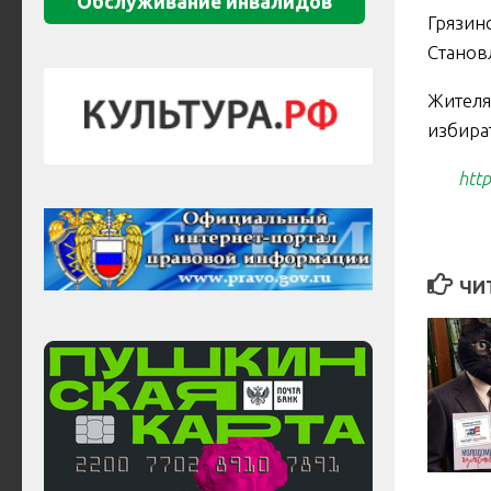
Обслуживание инвалидов
Грязин
Станов
Жител
избира
https:
ЧИ