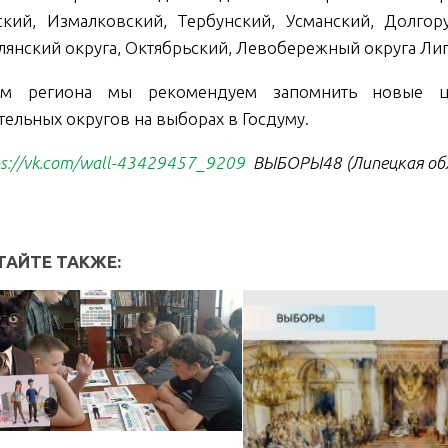
ский, Измалковский, Тербунский, Усманский, Долгор
лянский округа, Октябрьский, Левобережный округа Лип
ям региона мы рекомендуем запомнить новые ц
тельных округов на выборах в Госдуму.
//vk.com/wall-43429457_9209
ВЫБОРЫ48 (Липецкая об
ТАЙТЕ ТАКЖЕ: