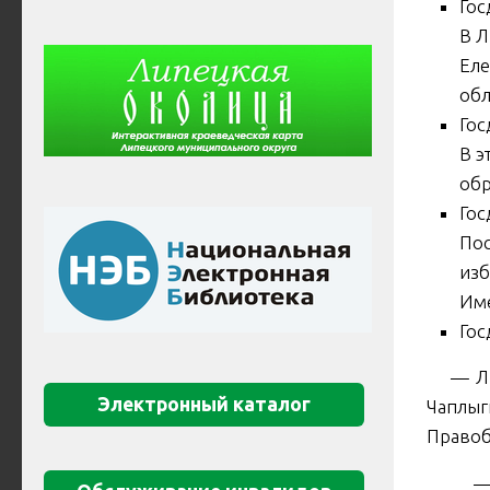
Гос
В Л
Еле
обл
Гос
В э
обр
Гос
Пос
изб
Име
Гос
— Липе
Электронный каталог
Чаплыг
Правоб
— Лев