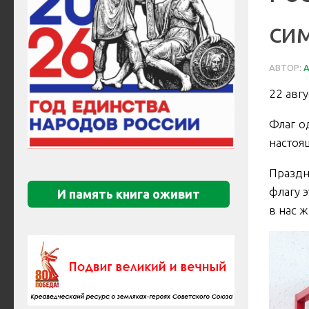
си
АВТОР:
22 авг
Флаг о
настоя
Праздн
флагу 
И память книга оживит
в нас 