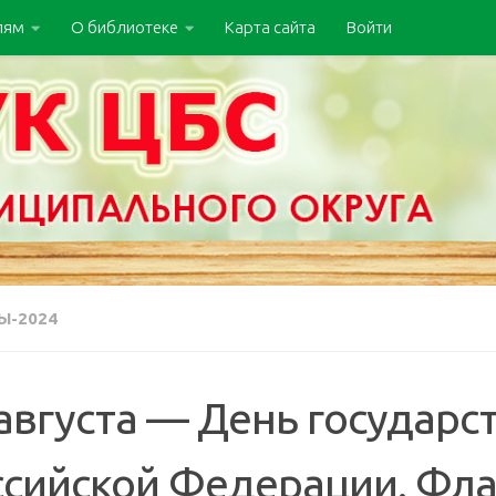
лям
О библиотеке
Карта сайта
Войти
Ы-2024
августа — День государс
ссийской Федерации. Фла