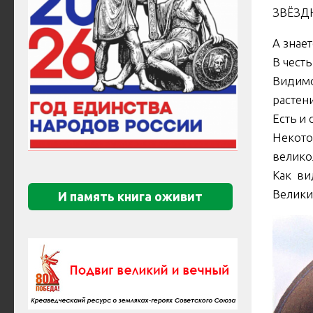
ЗВЁЗД
А знае
В чест
Видимо
растен
Есть и 
Некото
велик
Как ви
Велики
И память книга оживит