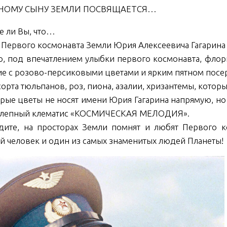
НОМУ СЫНУ ЗЕМЛИ ПОСВЯЩАЕТСЯ…
те ли Вы, что…
ь Первого космонавта Земли Юрия Алексеевича Гагарина
, под впечатлением улыбки первого космонавта, фл
ие с розово-персиковыми цветами и ярким пятном посе
сорта тюльпанов, роз, пиона, азалии, хризантемы, котор
рые цветы не носят имени Юрия Гагарина напрямую, но
олепный клематис «КОСМИЧЕСКАЯ МЕЛОДИЯ».
дите, на просторах Земли помнят и любят Первого 
й человек и один из самых знаменитых людей Планеты!