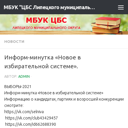
МБУК "ЦБС Липецкого муниципального района"
НОВОСТИ
Информ-минутка «Новое в
избирательной системе».
АВТОР:
ADMIN
·
ВЫБОРЫ-2021️
Информ-минутка «Новое в избирательной системе»
️Информацию о кандидатах, партиях и возросшей конкуренции
смотрите:
️https://vk.com/selniva
️ https://vk.com/club43429457
️ https://vk.com/id662688390