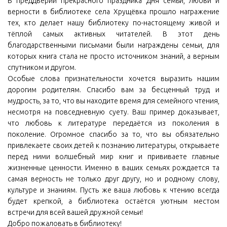
В преддверии прекрасного праздника Дня семьи, любви и
верности в библиотеке села Хрущёвка прошло награжение
тех, кто делает нашу библиотеку по-настоящему живой и
тёплой самых активных читателей. В этот день
благодарственными письмами были награждены семьи, для
которых книга стала не просто источником знаний, а верным
спутником и другом.
Особые слова признательности хочется выразить нашим
дорогим родителям. Спасибо вам за бесценный труд и
мудрость, за то, что вы находите время для семейного чтения,
несмотря на повседневную суету. Ваш пример доказывает,
что любовь к литературе передаётся из поколения в
поколение. Огромное спасибо за то, что вы обязательно
привлекаете своих детей к познанию литературы, открываете
перед ними волшебный мир книг и прививаете главные
жизненные ценности. Именно в ваших семьях рождается та
самая верность не только друг другу, но и родному слову,
культуре и знаниям. Пусть же ваша любовь к чтению всегда
будет крепкой, а библиотека остаётся уютным местом
встречи для всей вашей дружной семьи!
Добро пожаловать в библиотеку!