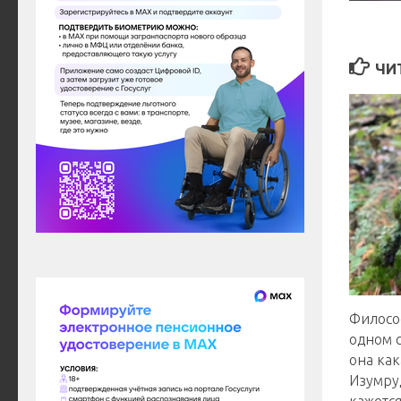
ЧИ
Филосо
одном 
она как
Изумруд
кажетс