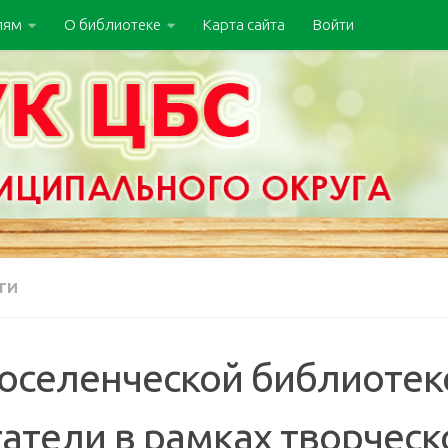
лям
О библиотеке
Карта сайта
Войти
ТИ
поселенческой библиотек
татели в рамках творчес