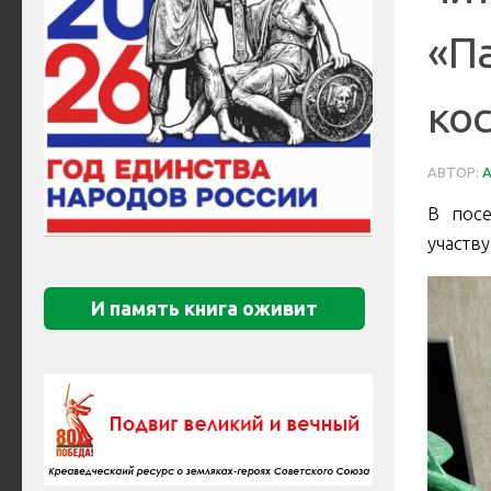
«П
кос
АВТОР:
В посе
участв
И память книга оживит