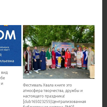
 вид
ебе
 и
Фестиваль Хвала книге это
атмосфера творчества, дружбы и
настоящего праздника!
[club165023255|Централизованная
библиотечная система ЛМО]