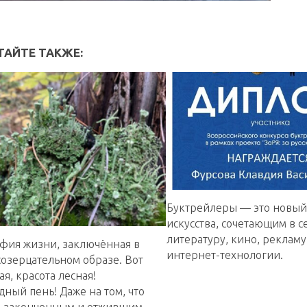
ТАЙТЕ ТАКЖЕ:
Буктрейлеры — это новый
искусства, сочетающим в с
литературу, кино, рекламу
фия жизни, заключённая в
интернет-технологии.
созерцательном образе. Вот
ая, красота лесная!
ный пень! Даже на том, что
я законченным и отжившим,