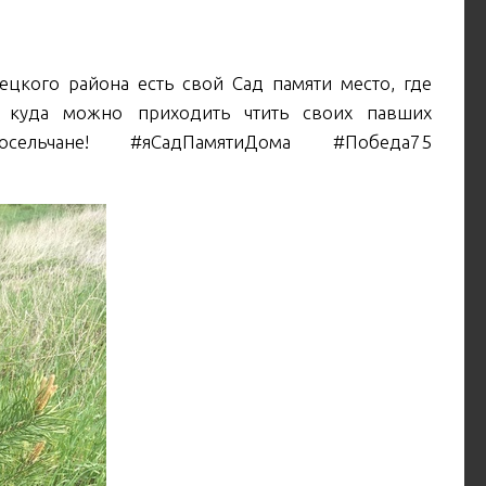
ецкого района есть свой Сад памяти место, где
 куда можно приходить чтить своих павших
ельчане! #яСадПамятиДома #Победа75