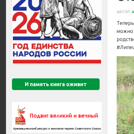
АВТОР:
Теперь
можно
родс
#Липец
И память книга оживит