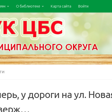
лям
О библиотеке
Карта сайта
Войти
ТИ
ерь, у дороги на ул. Нова
верж…