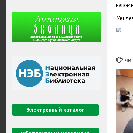
напомн
️ Увиде
ЧИ
Электронный каталог