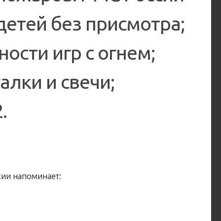
детей без присмотра;
ости игр с огнем;
алки и свечи;
.
сии напоминает: