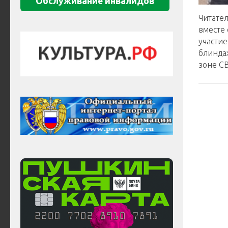
Обслуживание инвалидов
Читате
вместе
участие
блинда
зоне С