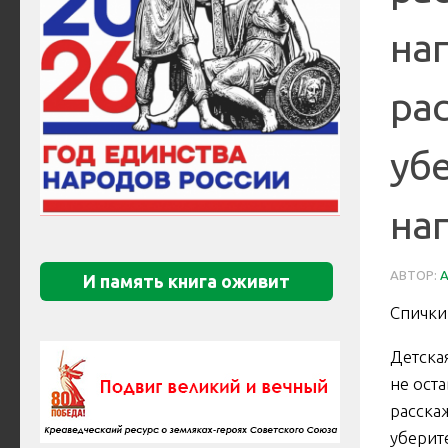
нап
рас
убе
нап
АВТОР:
И память книга оживит
Спички
Детска
не ост
расска
уберите