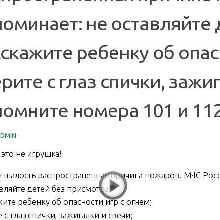
оминает: не оставляйте 
скажите ребенку об опасн
рите с глаз спички, зажиг
омните номера 101 и 112
ADMIN
·
 это не игрушка!
я шалость распространенная причина пожаров. МЧС Рос
авляйте детей без присмотра;
жите ребенку об опасности игр с огнем;
 с глаз спички, зажигалки и свечи;