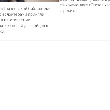
стихочелендже «Стихов ч
ли Грязновской библиотеки
строки».
 с волонтёрами приняли
 в изготовлении
жных свечей для бойцов в
ВО.