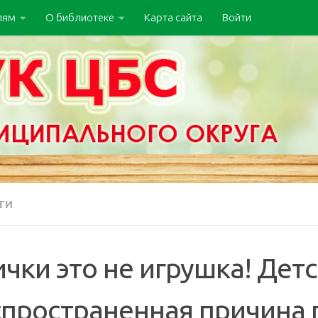
лям
О библиотеке
Карта сайта
Войти
ТИ
чки это не игрушка! Дет
спространенная причина 