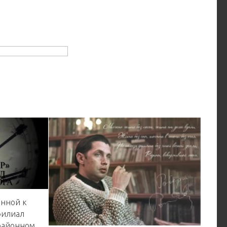
енной к
филиал
 районном