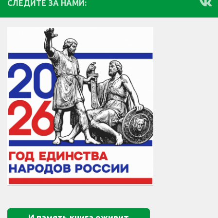
СЛЕДИТЕ ЗА НАМИ:
И память книга оживит