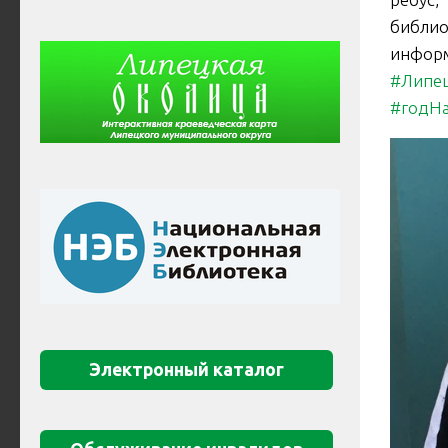
библи
инфор
#Липе
#годНа
Электронный каталог