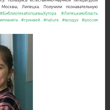
 Москвы, Липецка. Получили познавательную
#БиблиотекаКопцевыХутора
#Липецкаяобласть
аяпланета
#гринвей
#nature
#воздух
#россия