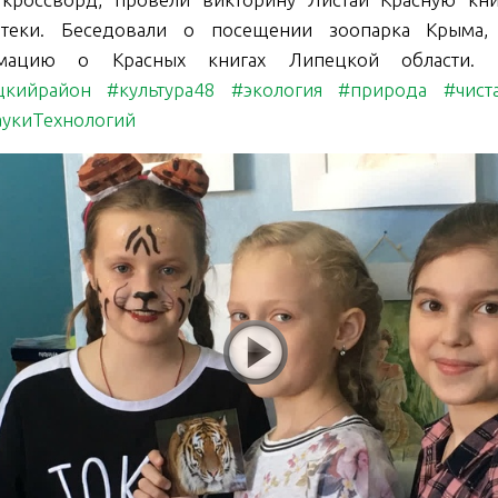
отеки. Беседовали о посещении зоопарка Крыма,
мацию о Красных книгах Липецкой области.
цкийрайон
#культура48
#экология
#природа
#чист
укиТехнологий