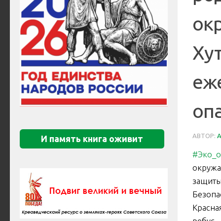
ок
Ху
еж
опа
АВТОР:
И память книга оживит
#Эко_о
окружа
защиты
Безопа
Красна
ребус,