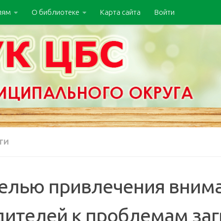
лям
О библиотеке
Карта сайта
Войти
ТИ
целью привлечения внима
дителей к проблемам заг