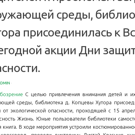
ружающей среды, библио
тора присоединилась к В
егодной акции Дни защит
сности.
ADMIN
·
бозрение
С целью привлечения внимания детей и их
ющей среды, библиотека д. Копцевы Хутора присоед
 от экологической опасности, проходяшей с 15 апре
сность Жизнь. Юные пользователи библиотеки самост
я книга. В ходе мероприятия устроили костюмированное
 кроссворд, провели викторину Листай Красную книг