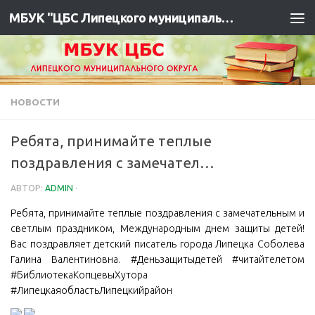
МБУК "ЦБС Липецкого муниципального района"
НОВОСТИ
Ребята, принимайте теплые
поздравления с замечател…
АВТОР:
ADMIN
·
Ребята, принимайте теплые поздравления с замечательным и
светлым праздником, Международным днем защиты детей!
Вас поздравляет детский писатель города Липецка Соболева
Галина Валентиновна. #Деньзащитыдетей #читайтелетом
#БиблиотекаКопцевыХутора
#ЛипецкаяобластьЛипецкийрайон