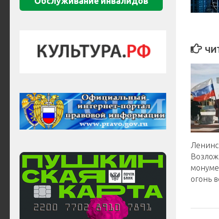
Обслуживание инвалидов
ЧИ
Ленинс
Возлож
монуме
огонь в