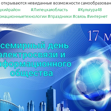
, открываются невиданные возможности самообразован
цкийрайон
#Липецкаяобласть
#Культура48
рмационныетехнологии
#праздники
#связь
#интернет