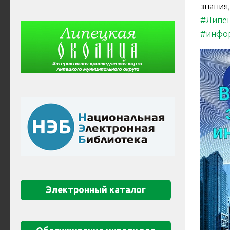
знания
#Липе
#инфо
Электронный каталог