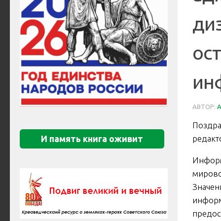
ди
ос
ин
АВТОР:
Поздра
редакт
И память книга оживит
Инфор
мирово
Значен
инфор
предос