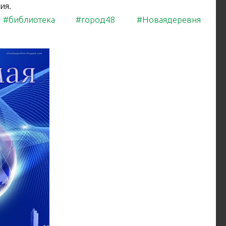
ия.
#библиотека
#город48
#Новаядеревня