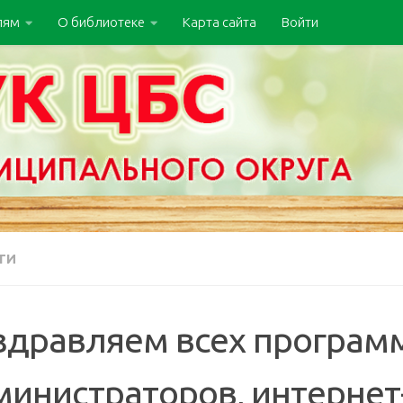
лям
О библиотеке
Карта сайта
Войти
ТИ
здравляем всех программ
министраторов, интернет