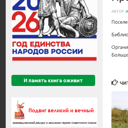
АВТОР:
Поселе
Библио
Органи
Большо
И память книга оживит
ЧИ