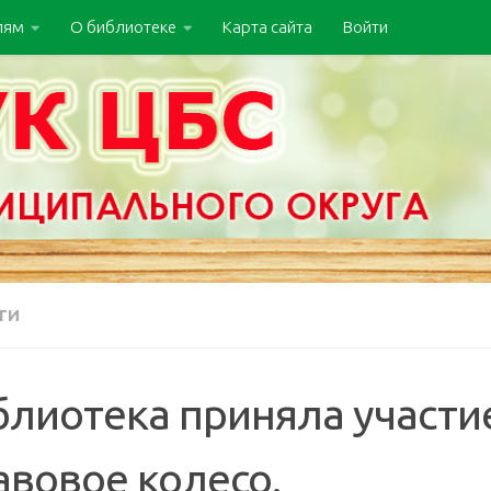
лям
О библиотеке
Карта сайта
Войти
ТИ
блиотека приняла участи
авовое колесо.