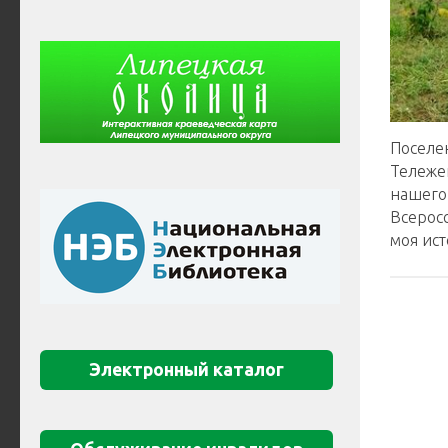
Поселен
Тележе
нашего
Всерос
моя ист
Электронный каталог