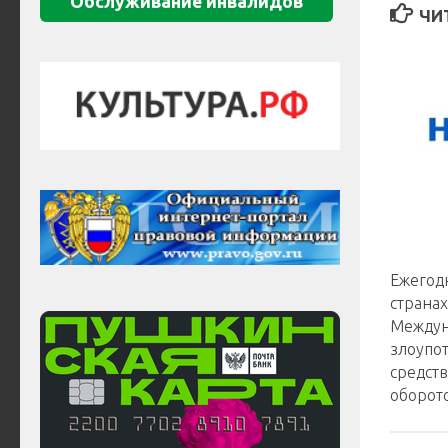
Обслуживание инвалидов
ЧИ
️Ежегод
странах
Междун
злоупо
средст
оборот