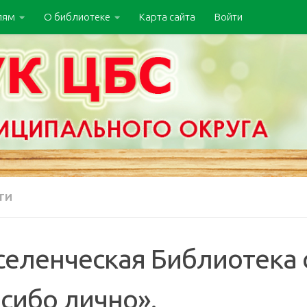
лям
О библиотеке
Карта сайта
Войти
ТИ
селенческая Библиотека 
сибо лично».