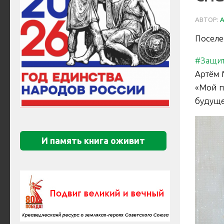
АВТОР:
Поселе
#Защи
Артём 
«Мой п
будуще
И память книга оживит