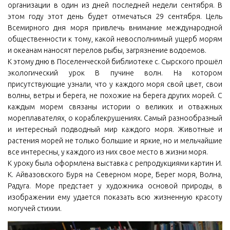
организации в один из дней последней недели сентября. В
этом году этот день будет отмечаться 29 сентября. Цель
Всемирного дня моря привлечь внимание международной
общественности к тому, какой невосполнимый ущерб морям
и океанам наносят перелов рыбы, загрязнение водоемов.
К этому дню в Поселенческой библиотеке с. Сырского прошёл
экологический урок В пучине волн. На котором
присутствующие узнали, что у каждого моря свой цвет, свои
волны, ветры и берега, не похожие на берега других морей. С
каждым морем связаны истории о великих и отважных
мореплавателях, о кораблекрушениях. Самый разнообразный
и интересный подводный мир каждого моря. Животные и
растения морей не только большие и яркие, но и мельчайшие
все интересны, у каждого из них свое место в жизни моря.
К уроку была оформлена выставка с репродукциями картин И.
К. Айвазовского Буря на Северном море, Берег моря, Волна,
Радуга. Море предстает у художника основой природы, в
изображении ему удается показать всю жизненную красоту
могучей стихии.