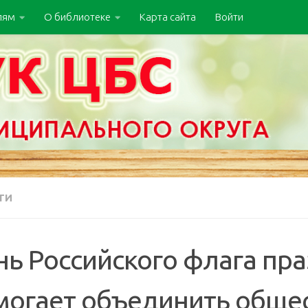
лям
О библиотеке
Карта сайта
Войти
ТИ
нь Российского флага пр
могает объединить общес