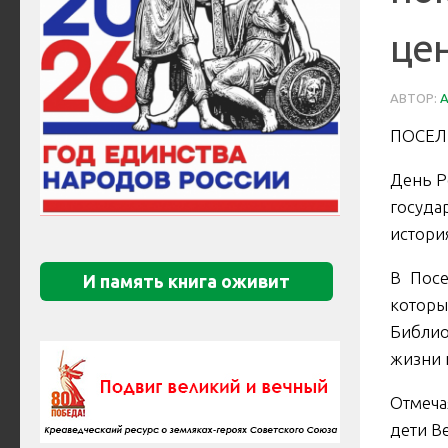
цен
АВТОР:
ПОСЕЛ
День Р
госуда
истори
В Посе
И память книга оживит
которы
Библио
жизни 
Отмеча
дети В