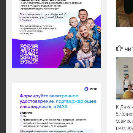
ЧИ
️К Дню
библио
совмес
руково