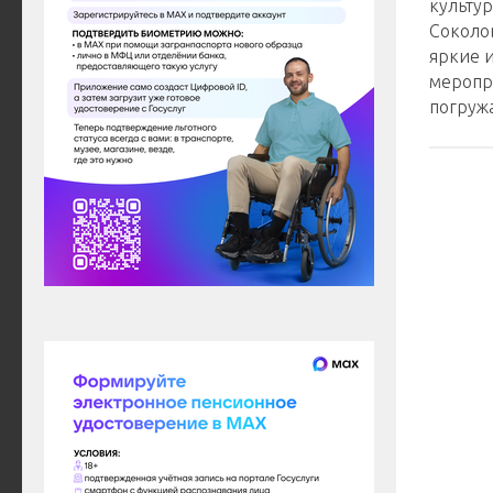
культу
Соколо
яркие 
меропр
погружа