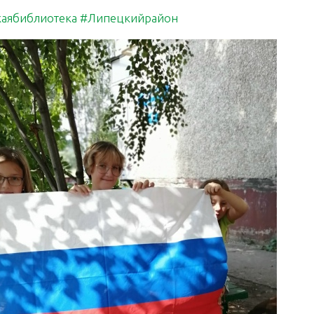
аябиблиотека
#Липецкийрайон