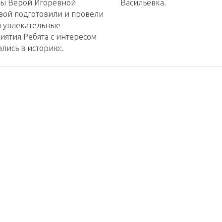
ры Верой Игоревной
Васильевка.
вой подготовили и провели
и увлекательные
иятия Ребята с интересом
лись в историю:.