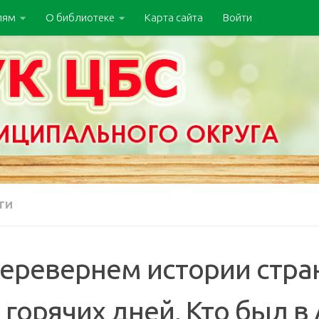
лям
О библиотеке
Карта сайта
Войти
ТИ
 ️ ️ Перевернем истории ст
 горячих дней, Кто был в