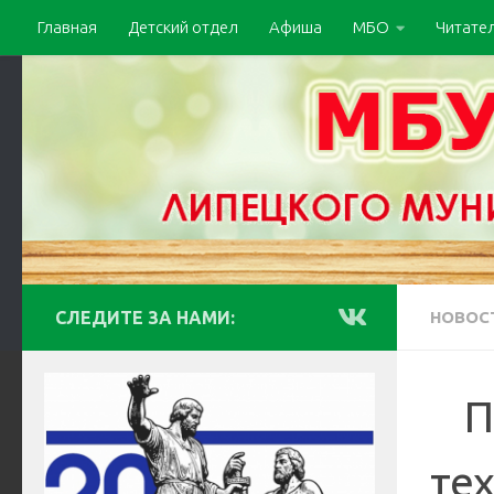
Главная
Детский отдел
Афиша
МБО
Читате
СЛЕДИТЕ ЗА НАМИ:
НОВОС
️ ️
тех