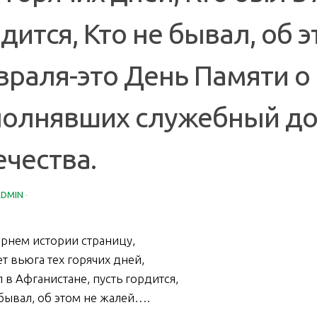
дится, Кто не бывал, об 
раля-это День Памяти о 
полнявших служебный до
ечества.
ADMIN
·
рнем истории страницу,
т вьюга тех горячих дней,
 в Афганистане, пусть гордится,
 бывал, об этом не жалей….