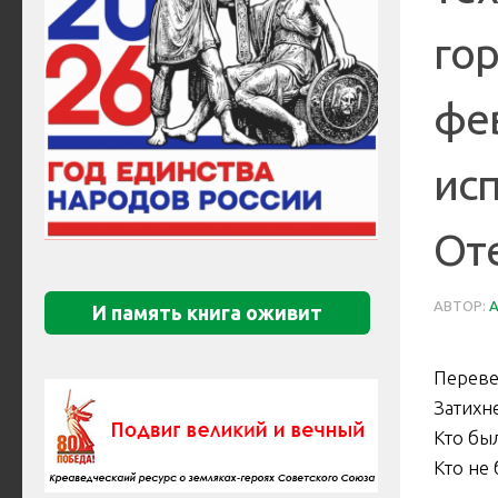
гор
фев
ис
От
АВТОР:
И память книга оживит
Переве
Затихне
Кто был
Кто не