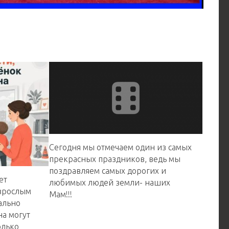
Сегодня мы отмечаем один из самых
прекрасных праздников, ведь мы
поздравляем самых дорогих и
ет
любимых ️людей земли- наших
взрослым
Мам!!!
ально
а могут
олько