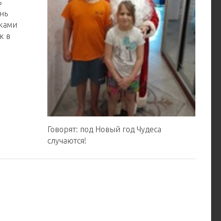
ь
нь
сками
к в
Говорят: под Новый год️ Чудеса
случаются!️