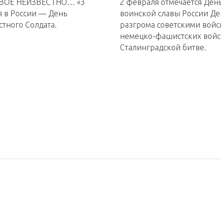
ВОЁ НЕИЗВЕСТНО… «3
2 февраля отмечается Ден
я в России — День
воинской славы России Де
тного Солдата.
разгрома советскими вой
немецко-фашистских войс
Сталинградской битве.