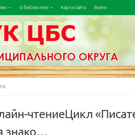
лям
О библиотеке
Карта сайта
Войти
ТИ
лайн-чтениеЦикл «Писа
я знако…