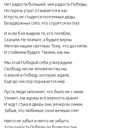
Нет радости большей, чем радость Победы,
Но горечь утрат отзывается в нас.
И пусть не стыдятся почтенные деды,
Безудержных слёз, что струятся из глаз
И если б их видели те, кто погибли,
Сказали: Не плачьте, а будьте верны
Мечтам нашим светлым. Тому, что достигли.
И стойкими будьте. Такими, как мы.
Мы этой Победой себя утверждали.
Свободу несли человечеству мы.
А верой в Победу, которую ждали,
Ещё до сих пор поражается мир
Пусть люди запомнят, что было не с ними.
Узнают, как вдовы всё верность хранят.
И ждут стука в дверь они, вечером синим,
Забыв, что любимые сном вечным спят
Никто не забыт и ничто не забыто.
Хоть радость Победы до боли грустна.