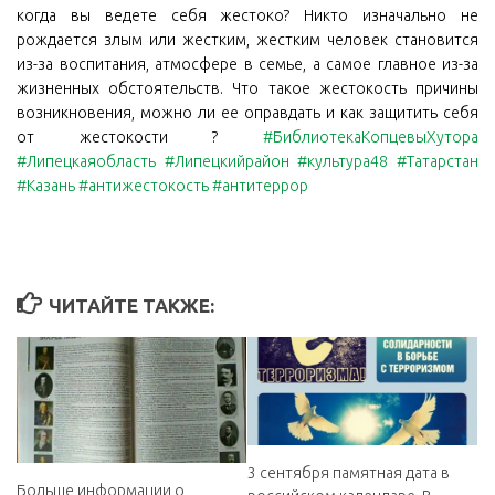
когда вы ведете себя жестоко? ️Никто изначально не
рождается злым или жестким, жестким человек становится
из-за воспитания, атмосфере в семье, а самое главное из-за
жизненных обстоятельств. Что такое жестокость причины
возникновения, можно ли ее оправдать и как защитить себя
от жестокости ?
#БиблиотекаКопцевыХутора
#Липецкаяобласть
#Липецкийрайон
#культура48
#Татарстан
#Казань
#антижестокость
#антитеррор
ЧИТАЙТЕ ТАКЖЕ:
3 сентября памятная дата в
Больше информации о