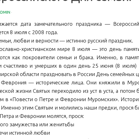
ADMIN
·
жается дата замечательного праздника — Всеросси
тся 8 июля с 2008 года.
емьи, любви и верности — истинно русский праздник.
ославно-христианском мире 8 июля — это день памят
ются как покровители семьи и брака. Именно, в памя
и счастливо и умерших в один день 25 июня (8 июля) 
ирской области праздновать в России День семейных ц
 Феврония — исторические лица. Они княжили в Муро
еской жизни Святых переходило из уст в уста, а пото
м в «Повести о Петре и Февронии Муромских». Истори
 Именно этим Святым и молились наши предки, прося бл
 Петра и Февронии молятся, прося:
ого замужества или женитьбы
ечи истинной любви