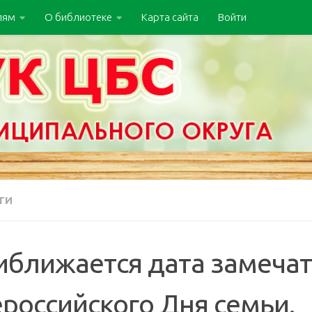
лям
О библиотеке
Карта сайта
Войти
ТИ
иближается дата замеча
российского Дня семьи.