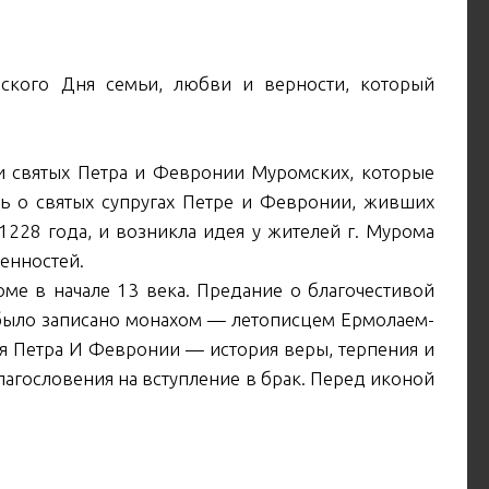
йского Дня семьи, любви и верности, который
и святых Петра и Февронии Муромских, которые
ть о святых супругах Петре и Февронии, живших
1228 года, и возникла идея у жителей г. Мурома
енностей.
ме в начале 13 века. Предание о благочестивой
м было записано монахом — летописцем Ермолаем-
я Петра И Февронии — история веры, терпения и
агословения на вступление в брак. Перед иконой