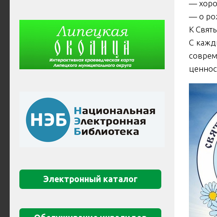
— хоро
— о ро
К Свят
С кажд
соврем
ценнос
Электронный каталог