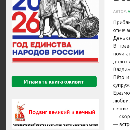
АВТОР:
Прибли
отмечае
День с
В прав
почита
долго 
Владим
Пётр и
И память книга оживит
супруж
Еразмо
любви.
святых
— скор
— встр