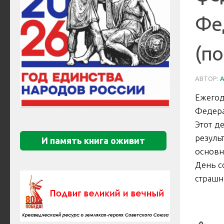
Фе
(по
АВТОР:
Ежего
Федера
Этот д
резуль
И память книга оживит
основн
День с
страшн