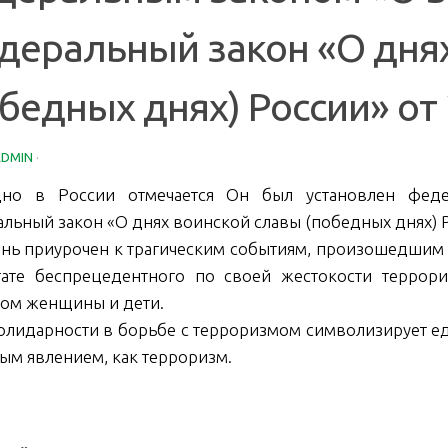
деральный закон «О дня
бедных днях) России» от 
ADMIN
·
дно в России отмечается Он был установлен фед
льный закон «О днях воинской славы (победных днях) Р
ень приурочен к трагическим событиям, произошедшим 1
тате беспрецедентного по своей жестокости террори
ом женщины и дети.
олидарности в борьбе с терроризмом символизирует ед
ым явлением, как терроризм.