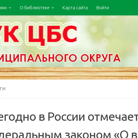
лям
О библиотеке
Карта сайта
Войти
ТИ
егодно в России отмечае
деральным законом «О в