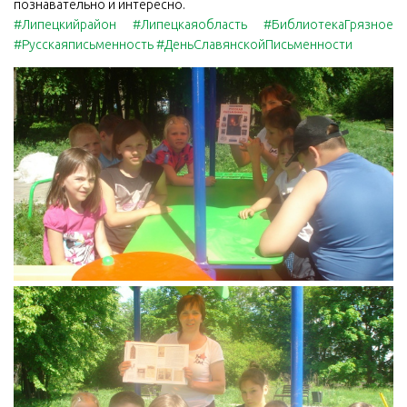
познавательно и интересно.
#Липецкийрайон
#Липецкаяобласть
#БиблиотекаГрязное
#Русскаяписьменность
#ДеньСлавянскойПисьменности