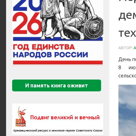
де
те
АВТОР:
День п
8 июл
сельск
И память книга оживит