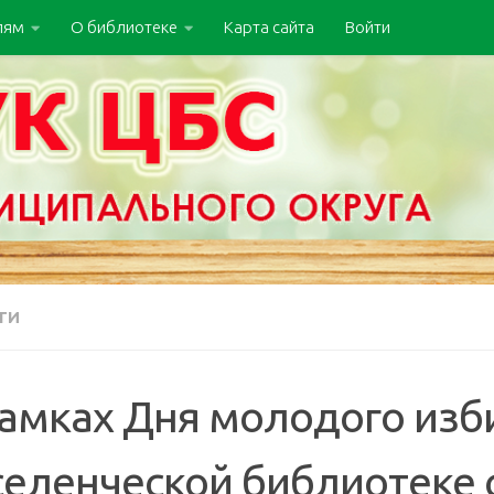
лям
О библиотеке
Карта сайта
Войти
ТИ
рамках Дня молодого изб
селенческой библиотеке 