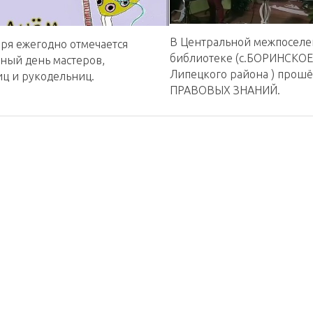
В Центральной межпоселе
бря ежегодно отмечается
библиотеке (с.БОРИНСКО
ный день мастеров️,
Липецкого района ) прош
ц️ и рукодельниц.
ПРАВОВЫХ ЗНАНИЙ.