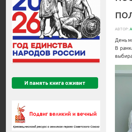
по
АВТОР:
День м
В рамк
выбира
И память книга оживит