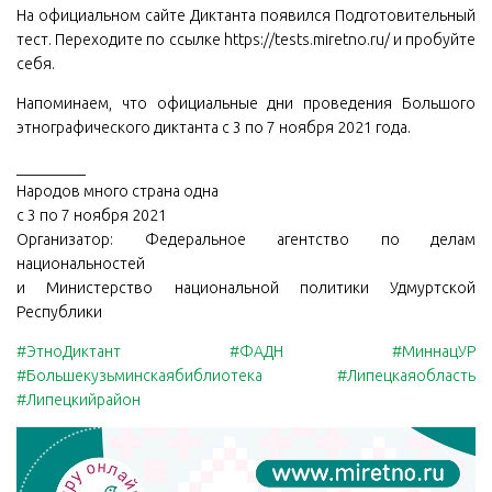
На официальном сайте Диктанта появился Подготовительный
тест. Переходите по ссылке https://tests.miretno.ru/ и пробуйте
себя.
Напоминаем, что официальные дни проведения Большого
этнографического диктанта с 3 по 7 ноября 2021 года.
_________
Народов много страна одна
с 3 по 7 ноября 2021
Организатор: Федеральное агентство по делам
национальностей
и Министерство национальной политики Удмуртской
Республики
#ЭтноДиктант
#ФАДН
#МиннацУР
#Большекузьминскаябиблиотека
#Липецкаяобласть
#Липецкийрайон