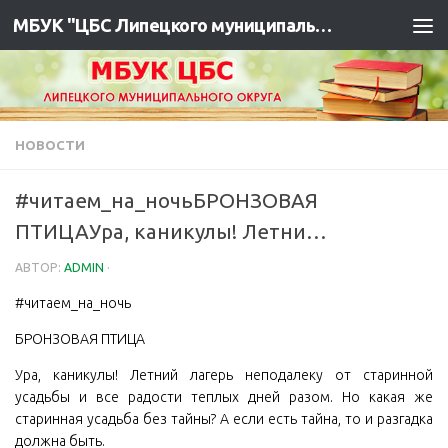
МБУК "ЦБС Липецкого муниципального района"
НОВОСТИ
#читаем_на_ночьБРОНЗОВАЯ
ПТИЦАУра, каникулы! Летни…
АВТОР:
ADMIN
·
#читаем_на_ночь
БРОНЗОВАЯ ПТИЦА
Ура, каникулы! Летний лагерь неподалеку от старинной
усадьбы и все радости теплых дней разом. Но какая же
старинная усадьба без тайны? А если есть тайна, то и разгадка
должна быть.