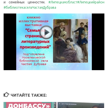
и семейных ценностях.
#Липецкаяобласт#Липецкийрайон
#библиотекаселаЧастаяДубрава
ЧИТАЙТЕ ТАКЖЕ: