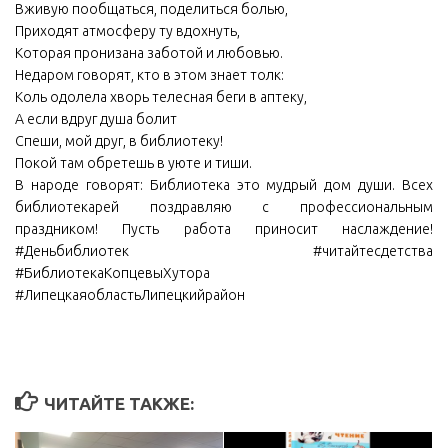
Вживую пообщаться, поделиться болью,
Приходят атмосферу ту вдохнуть,
Которая пронизана заботой и любовью.
Недаром говорят, кто в этом знает толк:
Коль одолела хворь телесная беги в аптеку,
А если вдруг душа болит
Спеши, мой друг, в библиотеку!
Покой там обретешь в уюте и тиши.
В народе говорят: Библиотека это мудрый дом души. Всех
библиотекарей поздравляю с профессиональным
праздником! Пусть работа приносит наслаждение!
#Деньбиблиотек #читайтесдетства
#БиблиотекаКопцевыХутора
#ЛипецкаяобластьЛипецкийрайон
ЧИТАЙТЕ ТАКЖЕ: