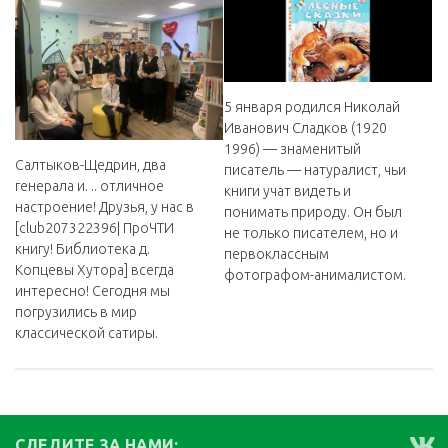
5 января родился Николай
Иванович Сладков (1920
1996) — знаменитый
Салтыков-Щедрин, два
️писатель — натуралист, чьи
генерала и. .. отличное
книги учат видеть и
настроение! Друзья, у нас в
понимать природу. Он был
[club207322396| ПроЧТИ
не только писателем, но и
книгу! Библиотека д.
первоклассным
Копцевы Хутора] всегда
фотографом-анималистом.
интересно! Сегодня мы
погрузились в мир
классической сатиры.
СЛЕДИТЕ ЗА НАМИ: