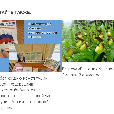
ТАЙТЕ ТАКЖЕ:
Встреча «Растения Красно
Липецкой области»
абря ко Дню Конституции
ской Федерациив
нческойбиблиотеке с.
ноесостоялся правовой час
туция России — основной
траны.