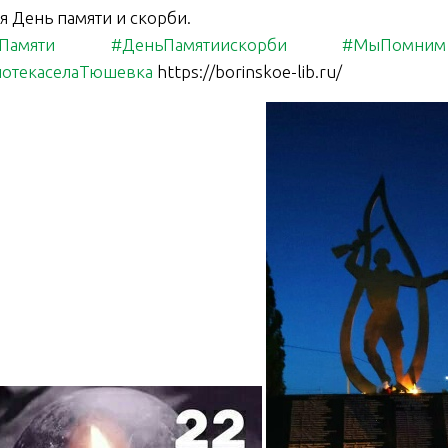
я День памяти и скорби.
Памяти
#ДеньПамятиискорби
#МыПомним
отекаселаТюшевка
https://borinskoe-lib.ru/