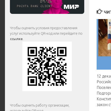
ЧИ
Чтобы оценить условия предоставления
услуг используйте QR-код или перейдите по
ссылке
.
12 дек
Россий
Поселе
Подгор
Консти
закон с
Чтобы оценить работу организации,
используйте QR-код