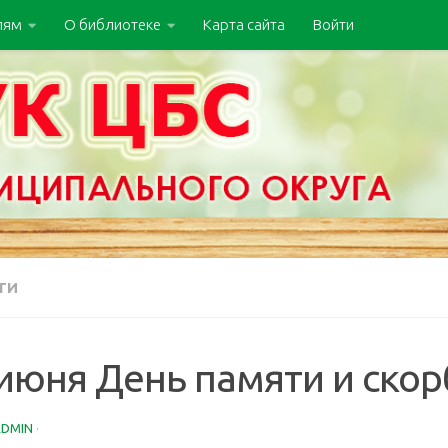
лям
О библиотеке
Карта сайта
Войти
ТИ
июня День памяти и скор
ADMIN
·