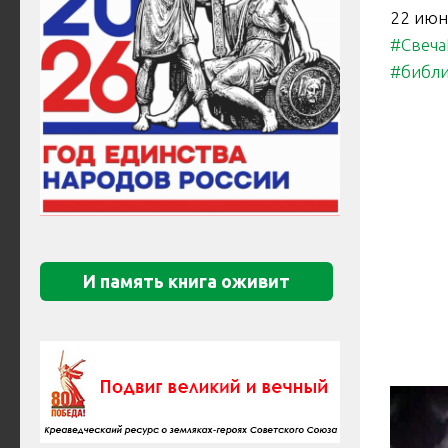
22 июн
#Свеча
#библи
И память книга оживит