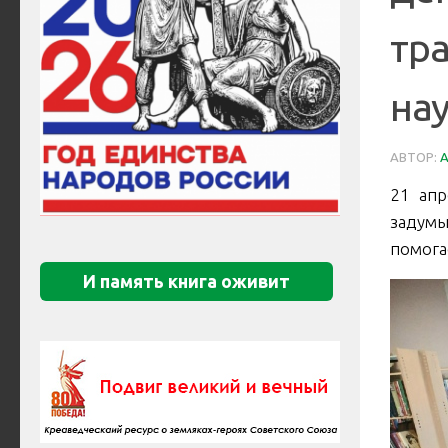
тр
нау
АВТОР:
21 апр
задумы
помога
И память книга оживит