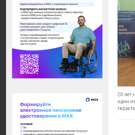
20 лет 
один и
теракто