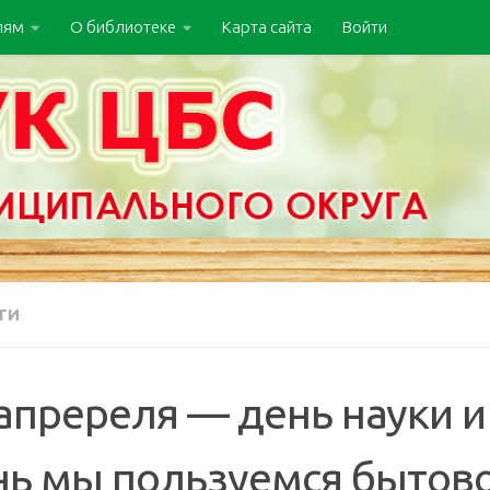
лям
О библиотеке
Карта сайта
Войти
ТИ
 апререля — день науки 
нь мы пользуемся бытово