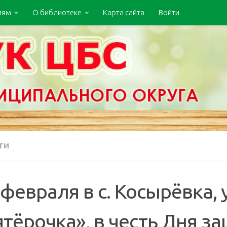
лям
О библиотеке
Карта сайта
Войти
ТИ
февраля в с. Косырёвка, 
тёрочка», в честь Дня з