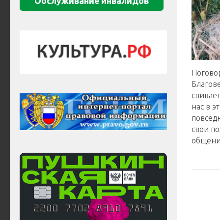
Обслуживание инвалидов
Поговор
Благов
свивае
нас в э
повсед
свои по
общени