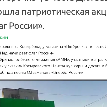
ошла патриотическая акц
г России».
ADMIN
·
раля в с. Косырёвка, у магазина «Пятёрочка», в честь
 Над нами реет флаг России»
ёры молодёжного движения «АМИ», участники театраль
тях у сказки» Косыревского Центра культуры и досуга 
б под песню О.Газманова «Вперёд Россия»