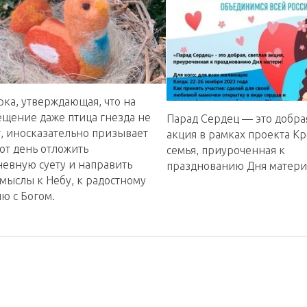
ка, утверждающая, что на
ещение даже птица гнезда не
Парад Сердец — это добрая
т, иносказательно призывает
акция в рамках проекта К
тот день отложить
семья, приуроченная к
невную суету и направить
празднованию Дня матери
мыслы к Небу, к радостному
ю с Богом.