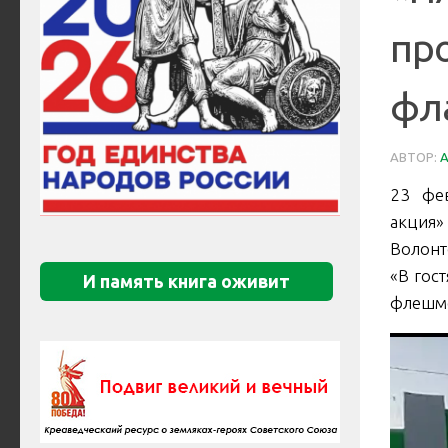
пр
фла
АВТОР:
23 фев
акция»
Волонт
«В гос
И память книга оживит
флешмо