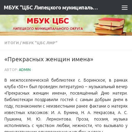
МБУК "ЦБС Липецкого муниципального района"
ИТОГИ
/
МБУК "ЦБС ЛМР"
«Прекрасных женщин имена»
АВТОР:
ADMIN
·
В межпоселенческой библиотеке с. Боринское, в рамках
клуба «50+» был проведен литературно – музыкальный вечер
«Прекрасных женщин имена», посвящённый Дню матери.
Библиотекари поздравили гостей с самым добрым днём в
году, познакомили с неизвестными ранее фактами о матерях
известных классиков: И. А. Бунина, Н. А. Некрасова, А. С.
Пушкина, М. Ю. Лермонтова. Проза, поэзия, музыка
исполнялись с чувством любви, нежности, что вызывало у
присутствующих одновременно и улыбку, и слезы.