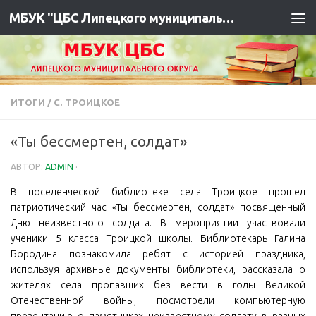
МБУК "ЦБС Липецкого муниципального района"
ИТОГИ
/
С. ТРОИЦКОЕ
«Ты бессмертен, солдат»
АВТОР:
ADMIN
·
В поселенческой библиотеке села Троицкое прошёл
патриотический час «Ты бессмертен, солдат» посвященный
Дню неизвестного солдата. В мероприятии участвовали
ученики 5 класса Троицкой школы. Библиотекарь Галина
Бородина познакомила ребят с историей праздника,
используя архивные документы библиотеки, рассказала о
жителях села пропавших без вести в годы Великой
Отечественной войны, посмотрели компьютерную
презентацию о памятниках неизвестному солдату в разных