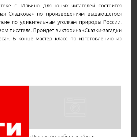
теке с. Ильино для юных читателей состоится
олая Сладкова» по произведениям выдающегося
ствие по удивительным уголкам природы России.
вом писателя. Пройдет викторина «Сказки-загадки
са». В конце мастер класс по изготовлению из
«Подрастём ребята, и айда в