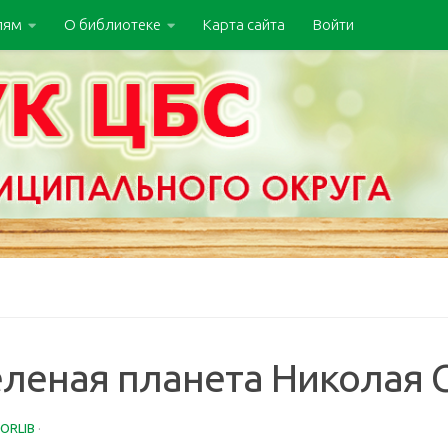
лям
О библиотеке
Карта сайта
Войти
еленая планета Николая 
ORLIB
·