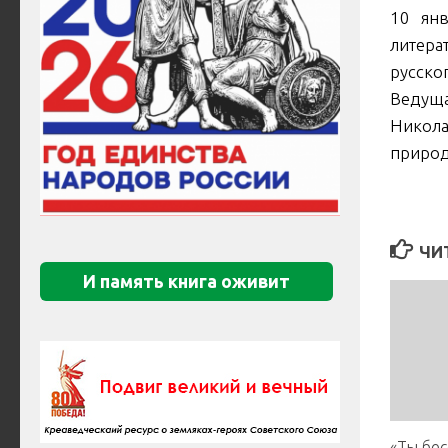
10 янв
литера
русско
Ведуща
Никола
природ
ЧИ
И память книга оживит
«Ты бес