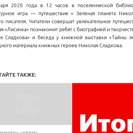
аря 2020 года в 12 часов в поселенческой библио
турное игра — путешествие « Зеленая планета Ник
го писателя. Читатели совершат увлекательное путеше
я «Лисичка» познакомит ребят с биографией и творчест
я Сладкова» и беседа у книжной выставки «Тайны ле
ного материала книжных героев Николая Сладкова.
ТАЙТЕ ТАКЖЕ:
смертен, солдат»